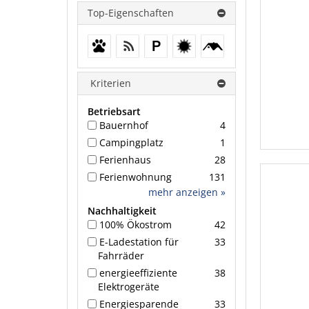
Top-Eigenschaften
Hunde erlaubt
WLAN
PKW-Stellplatz
Wallbox für E-
Reetdach
Autos
Kriterien
Betriebsart
Bauernhof
4
Campingplatz
1
Ferienhaus
28
Ferienwohnung
131
mehr anzeigen »
Nachhaltigkeit
100% Ökostrom
42
E-Ladestation für
33
Fahrräder
energieeffiziente
38
Elektrogeräte
Energiesparende
33