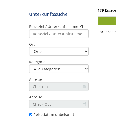
179 Ergeb
Unterkunftssuche
Liste
Reiseziel / Unterkunftsname
Type 2 or
Sortieren 
more
characters
Ort
for
results.
Kategorie
Anreise
Abreise
Reisedatum unbekannt