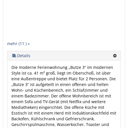
mehr (11 ) »
mehr (11 ) »
mehr (11 ) »
mehr (11 ) »
mehr (11 ) »
mehr (11 ) »
mehr (11 ) »
mehr (11 ) »
Details
Die moderne Ferienwohnung „Butze 3“ im modernen
Style ist ca. 41 m² groß, liegt im Oberschoß, ist über
eine Außentreppe und bietet Platz für 2 Personen. Die
„Butze 3“ ist aufgeteilt in einen offenen und hellen
Wohn- und Küchenbereich, ein Schlafzimmer und
einem Badezimmer. Der offene Wohnbereich ist mit
einem Sofa und TV-Gerät (mit Netflix und weitere
Mediatheken) eingerichtet. Die offene Küche mit
Esstisch ist mit einem Herd mit Induktionskochfeld mit
Backofen, Kühlschrank und Gefrierschrank,
Geschirrspülmaschine, Wasserkocher, Toaster und