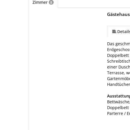
Zimmer
8
Gästehaus
mehr (6 ) »
mehr (6 ) »
Detail
Das geschma
Erdgeschos
Doppelbett 
Schreibtisc
einer Dusc
Terrasse, w
Gartenmöbe
Handtücher 
Ausstattu
Bettwäsche,
Doppelbett
Parterre / 