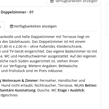
Verfügbarkeiten anzeigen
 Doppelzimmer - 01
Verfügbarkeiten anzeigen
s
ckvolle und helle Doppelzimmer mit Terrasse liegt im
s des Gästehauses. Das Doppelzimmer ist mit einem
(1,80 m x 2,00 m – ohne Fußende), Kleiderschrank,
h und TV-Gerät eingerichtet. Das eigene Badezimmer ist mit
he, WC und Handtuchwärmer ausgestattet. Auf der eigenen
elche nach Süden ausgerichtet ist, stehen Ihnen
l zur Verfügung. Weitere Angaben: Bettwäsche,
und Frühstück sind im Preis inklusive.
ng Wohnraum & Zimmer:
Fernseher, Handtücher und
 Hund nicht erlaubt, Nichtraucher, Terrasse, WLAN
Betten:
Sanitäre Ausstattung:
Dusche, WC
Etage / Ausblick:
Erdgeschoss