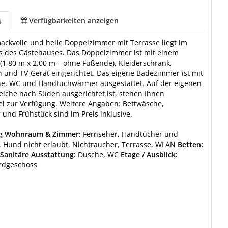
Verfügbarkeiten anzeigen
s
ckvolle und helle Doppelzimmer mit Terrasse liegt im
s des Gästehauses. Das Doppelzimmer ist mit einem
(1,80 m x 2,00 m – ohne Fußende), Kleiderschrank,
h und TV-Gerät eingerichtet. Das eigene Badezimmer ist mit
he, WC und Handtuchwärmer ausgestattet. Auf der eigenen
elche nach Süden ausgerichtet ist, stehen Ihnen
l zur Verfügung. Weitere Angaben: Bettwäsche,
und Frühstück sind im Preis inklusive.
ng Wohnraum & Zimmer:
Fernseher, Handtücher und
 Hund nicht erlaubt, Nichtraucher, Terrasse, WLAN
Betten:
Sanitäre Ausstattung:
Dusche, WC
Etage / Ausblick:
Erdgeschoss