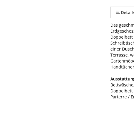
mehr (6 ) »
mehr (6 ) »
Detail
Das geschma
Erdgeschos
Doppelbett 
Schreibtisc
einer Dusc
Terrasse, w
Gartenmöbe
Handtücher 
Ausstattu
Bettwäsche,
Doppelbett
Parterre / 