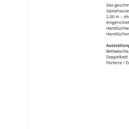
Das geschm
Gästehauses
2,00 m – oh
eingerichte
Handtuchwä
Handtücher 
Ausstattu
Bettwäsche,
Doppelbett
Parterre / 