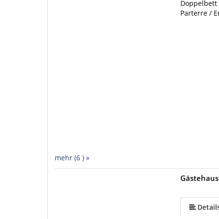
Doppelbett
Parterre / 
mehr (6 ) »
Gästehaus
mehr (5 ) »
Detail