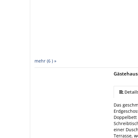
mehr (6 ) »
Gästehaus
mehr (5 ) »
Detail
Das geschma
Erdgeschos
Doppelbett 
Schreibtisc
einer Dusc
Terrasse, w