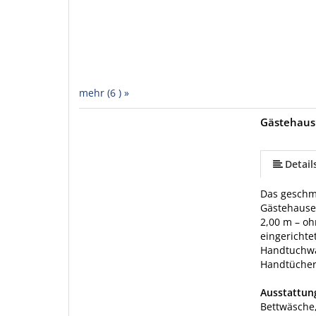
mehr (6 ) »
Gästehaus
mehr (6 ) »
mehr (6 ) »
Detail
Das geschm
Gästehauses
2,00 m – oh
eingerichte
Handtuchwä
Handtücher 
Ausstattu
Bettwäsche,