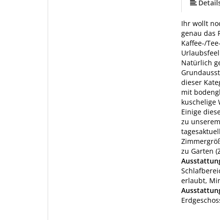
Detail
Ihr wollt n
genau das R
Kaffee-/Tee
Urlaubsfeel
Natürlich 
Grundausst
dieser Kate
mit bodeng
kuschelige
Einige dies
zu unserem 
tagesaktuel
Zimmergröße
zu Garten (
Ausstattu
Schlafberei
erlaubt, Mi
Ausstattun
Erdgeschos