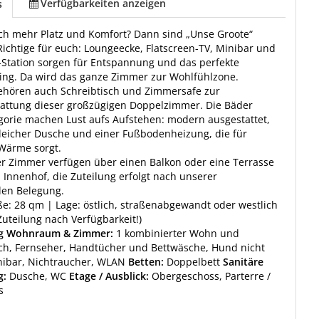
Verfügbarkeiten anzeigen
s
och mehr Platz und Komfort? Dann sind „Unse Groote“
ichtige für euch: Loungeecke, Flatscreen-TV, Minibar und
-Station sorgen für Entspannung und das perfekte
ing. Da wird das ganze Zimmer zur Wohlfühlzone.
gehören auch Schreibtisch und Zimmersafe zur
attung dieser großzügigen Doppelzimmer. Die Bäder
gorie machen Lust aufs Aufstehen: modern ausgestattet,
leicher Dusche und einer Fußbodenheizung, die für
 Wärme sorgt.
er Zimmer verfügen über einen Balkon oder eine Terrasse
Innenhof, die Zuteilung erfolgt nach unserer
len Belegung.
: 28 qm | Lage: östlich, straßenabgewandt oder westlich
Zuteilung nach Verfügbarkeit!)
ng Wohnraum & Zimmer:
1 kombinierter Wohn und
ch, Fernseher, Handtücher und Bettwäsche, Hund nicht
nibar, Nichtraucher, WLAN
Betten:
Doppelbett
Sanitäre
g:
Dusche, WC
Etage / Ausblick:
Obergeschoss, Parterre /
s