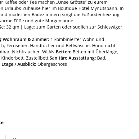
ür Kaffee oder Tee machen „Unse Grötste“ zu eurem
en Urlaubs-Zuhause hier im Boutique-Hotel MynUtspann. In
 und modernen Badezimmern sorgt die Fußbodenheizung
-warme Füße und gute Morgenlaune.
: 32 qm | Lage: zum Garten oder südlich zur Schleswiger
ng Wohnraum & Zimmer:
1 kombinierter Wohn und
ch, Fernseher, Handtücher und Bettwäsche, Hund nicht
nibar, Nichtraucher, WLAN
Betten:
Betten mit Überlänge,
 Kinderbett, Zustellbett
Sanitäre Ausstattung:
Bad,
C
Etage / Ausblick:
Obergeschoss
te