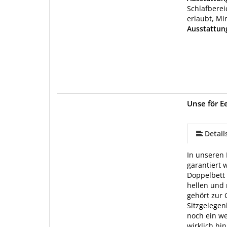
Schlafberei
erlaubt, Mi
Ausstattun
Unse för E
Detail
In unseren 
garantiert 
Doppelbett 
hellen und
gehört zur
Sitzgelegen
noch ein we
wirklich hi