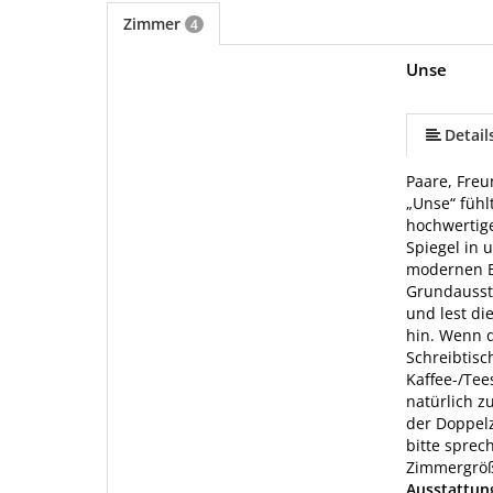
Zimmer
4
Unse
Detail
Paare, Freu
„Unse“ fühl
hochwertige
Spiegel in 
modernen B
Grundaussta
und lest di
hin. Wenn d
Schreibtisc
Kaffee-/Tee
natürlich z
der Doppelz
bitte sprec
Zimmergröße
Ausstattu