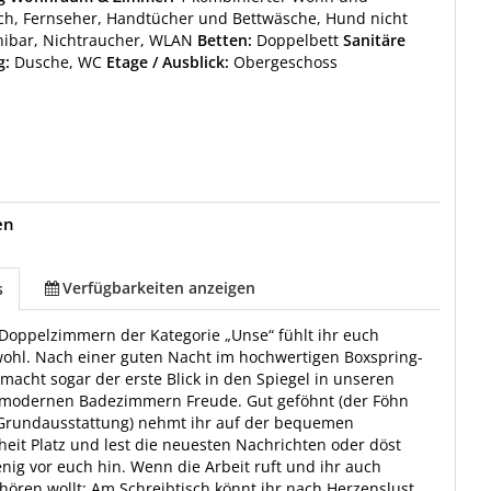
ch, Fernseher, Handtücher und Bettwäsche, Hund nicht
nibar, Nichtraucher, WLAN
Betten:
Doppelbett
Sanitäre
g:
Dusche, WC
Etage / Ausblick:
Obergeschoss
en
Verfügbarkeiten anzeigen
s
Doppelzimmern der Kategorie „Unse“ fühlt ihr euch
wohl. Nach einer guten Nacht im hochwertigen Boxspring-
macht sogar der erste Blick in den Spiegel in unseren
 modernen Badezimmern Freude. Gut geföhnt (der Föhn
 Grundausstattung) nehmt ihr auf der bequemen
heit Platz und lest die neuesten Nachrichten oder döst
nig vor euch hin. Wenn die Arbeit ruft und ihr auch
nhören wollt: Am Schreibtisch könnt ihr nach Herzenslust