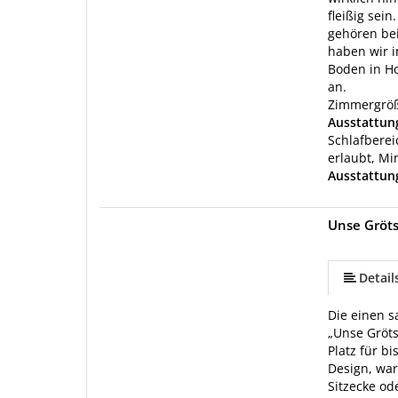
fleißig sei
gehören bei
haben wir i
Boden in Ho
an.
Zimmergröße
Ausstattu
Schlafberei
erlaubt, Mi
Ausstattun
Unse Gröt
Detail
Die einen s
„Unse Gröt
Platz für b
Design, war
Sitzecke od