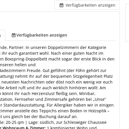
Verfügbarkeiten anzeigen
Verfügbarkeiten anzeigen
s
nde, Partner: In unseren Doppelzimmern der Kategorie
t ihr euch garantiert wohl. Nach einer guten Nacht im
n Boxspring-Doppelbett macht sogar der erste Blick in den
unseren hellen und
adezimmern Freude. Gut geföhnt (der Föhn gehört zur
ttung) nehmt ihr auf der bequemen Sitzgelegenheit Platz
e neuesten Nachrichten oder döst noch ein wenig vor euch
ie Arbeit ruft und ihr auch wirklich hinhören wollt: Am
h könnt ihr nach Herzenslust fleißig sein. Minibar,
station, Fernseher und Zimmersafe gehören bei „Unse“
ur Standardausstattung. Für Allergiker haben wir in einigen
immer anstelle des Teppichs einen Boden in Holzoptik –
ht uns gleich bei der Buchung darauf an.
: 20-25 qm | Lage: südlich, zur Schleswiger Chaussee
ng Wohnraum & Zimmer:
1 kombinierter Wohn und