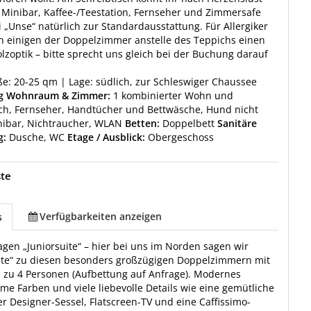
n. Minibar, Kaffee-/Teestation, Fernseher und Zimmersafe
 „Unse“ natürlich zur Standardausstattung. Für Allergiker
n einigen der Doppelzimmer anstelle des Teppichs einen
lzoptik – bitte sprecht uns gleich bei der Buchung darauf
: 20-25 qm | Lage: südlich, zur Schleswiger Chaussee
ng Wohnraum & Zimmer:
1 kombinierter Wohn und
ch, Fernseher, Handtücher und Bettwäsche, Hund nicht
nibar, Nichtraucher, WLAN
Betten:
Doppelbett
Sanitäre
g:
Dusche, WC
Etage / Ausblick:
Obergeschoss
ste
Verfügbarkeiten anzeigen
s
agen „Juniorsuite“ – hier bei uns im Norden sagen wir
ste“ zu diesen besonders großzügigen Doppelzimmern mit
is zu 4 Personen (Aufbettung auf Anfrage). Modernes
me Farben und viele liebevolle Details wie eine gemütliche
er Designer-Sessel, Flatscreen-TV und eine Caffissimo-