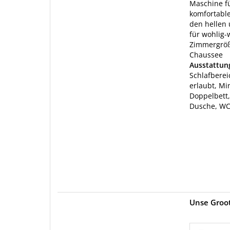
Maschine f
komfortabl
den hellen
für wohlig
Zimmergröße
Chaussee
Ausstattu
Schlafberei
erlaubt, Mi
Doppelbett,
Dusche, W
Unse Groo