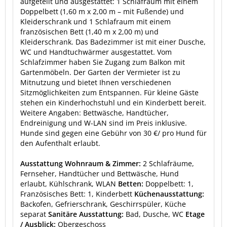
aufgeteilt und ausgestattet: 1 Schlafraum mit einem
Doppelbett (1,60 m x 2,00 m – mit Fußende) und
Kleiderschrank und 1 Schlafraum mit einem
französischen Bett (1,40 m x 2,00 m) und
Kleiderschrank. Das Badezimmer ist mit einer Dusche,
WC und Handtuchwärmer ausgestattet. Vom
Schlafzimmer haben Sie Zugang zum Balkon mit
Gartenmöbeln. Der Garten der Vermieter ist zu
Mitnutzung und bietet Ihnen verschiedenen
Sitzmöglichkeiten zum Entspannen. Für kleine Gäste
stehen ein Kinderhochstuhl und ein Kinderbett bereit.
Weitere Angaben: Bettwäsche, Handtücher,
Endreinigung und W-LAN sind im Preis inklusive.
Hunde sind gegen eine Gebühr von 30 €/ pro Hund für
den Aufenthalt erlaubt.
Ausstattung Wohnraum & Zimmer:
2 Schlafräume,
Fernseher, Handtücher und Bettwäsche, Hund
erlaubt, Kühlschrank, WLAN
Betten:
Doppelbett: 1,
Französisches Bett: 1, Kinderbett
Küchenausstattung:
Backofen, Gefrierschrank, Geschirrspüler, Küche
separat
Sanitäre Ausstattung:
Bad, Dusche, WC
Etage
/ Ausblick:
Obergeschoss