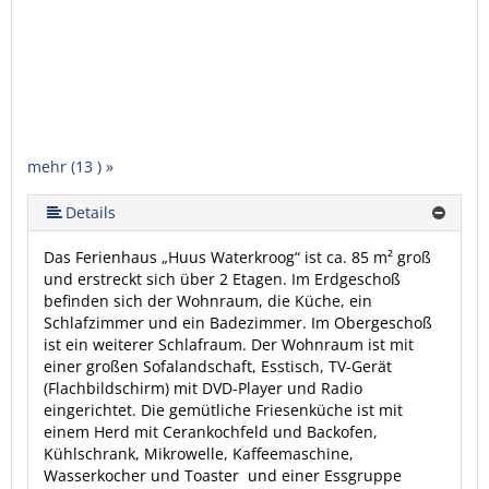
mehr (13 ) »
mehr (13 ) »
mehr (13 ) »
mehr (13 ) »
mehr (13 ) »
mehr (13 ) »
mehr (13 ) »
mehr (13 ) »
mehr (13 ) »
mehr (13 ) »
Details
Das Ferienhaus „Huus Waterkroog“ ist ca. 85 m² groß
und erstreckt sich über 2 Etagen. Im Erdgeschoß
befinden sich der Wohnraum, die Küche, ein
Schlafzimmer und ein Badezimmer. Im Obergeschoß
ist ein weiterer Schlafraum. Der Wohnraum ist mit
einer großen Sofalandschaft, Esstisch, TV-Gerät
(Flachbildschirm) mit DVD-Player und Radio
eingerichtet. Die gemütliche Friesenküche ist mit
einem Herd mit Cerankochfeld und Backofen,
Kühlschrank, Mikrowelle, Kaffeemaschine,
Wasserkocher und Toaster und einer Essgruppe