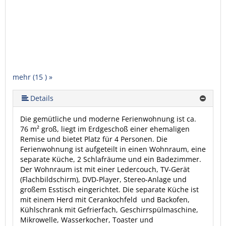
mehr (15 ) »
mehr (15 ) »
mehr (15 ) »
mehr (15 ) »
mehr (15 ) »
mehr (15 ) »
mehr (15 ) »
mehr (15 ) »
mehr (15 ) »
mehr (15 ) »
mehr (15 ) »
mehr (15 ) »
Details
Die gemütliche und moderne Ferienwohnung ist ca.
76 m² groß, liegt im Erdgeschoß einer ehemaligen
Remise und bietet Platz für 4 Personen. Die
Ferienwohnung ist aufgeteilt in einen Wohnraum, eine
separate Küche, 2 Schlafräume und ein Badezimmer.
Der Wohnraum ist mit einer Ledercouch, TV-Gerät
(Flachbildschirm), DVD-Player, Stereo-Anlage und
großem Esstisch eingerichtet. Die separate Küche ist
mit einem Herd mit Cerankochfeld und Backofen,
Kühlschrank mit Gefrierfach, Geschirrspülmaschine,
Mikrowelle, Wasserkocher, Toaster und