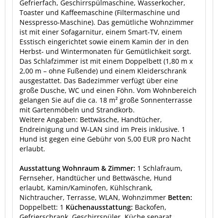
Gefrierfach, Geschirrspülmaschine, Wasserkocher,
Toaster und Kaffeemaschine (Filtermaschine und
Nesspresso-Maschine). Das gemütliche Wohnzimmer
ist mit einer Sofagarnitur, einem Smart-TV, einem
Esstisch eingerichtet sowie einem Kamin der in den
Herbst- und Wintermonaten für Gemütlichkeit sorgt.
Das Schlafzimmer ist mit einem Doppelbett (1,80 m x
2,00 m – ohne Fußende) und einem Kleiderschrank
ausgestattet. Das Badezimmer verfügt über eine
große Dusche, WC und einen Föhn. Vom Wohnbereich
gelangen Sie auf die ca. 18 m² große Sonnenterrasse
mit Gartenmöbeln und Strandkorb.
Weitere Angaben: Bettwäsche, Handtücher,
Endreinigung und W-LAN sind im Preis inklusive. 1
Hund ist gegen eine Gebühr von 5,00 EUR pro Nacht
erlaubt.
Ausstattung Wohnraum & Zimmer:
1 Schlafraum,
Fernseher, Handtücher und Bettwäsche, Hund
erlaubt, Kamin/Kaminofen, Kühlschrank,
Nichtraucher, Terrasse, WLAN, Wohnzimmer
Betten:
Doppelbett: 1
Küchenausstattung:
Backofen,
Gefrierschrank, Geschirrspüler, Küche separat