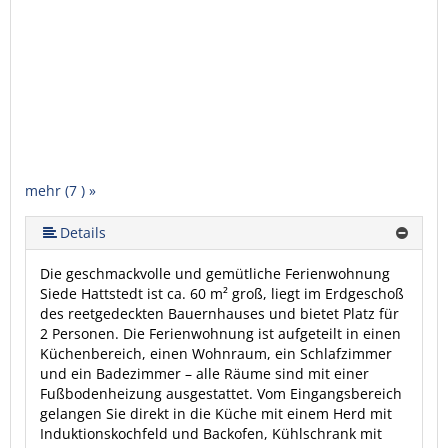
mehr (7 ) »
mehr (7 ) »
mehr (7 ) »
mehr (7 ) »
Details
Die geschmackvolle und gemütliche Ferienwohnung
Siede Hattstedt ist ca. 60 m² groß, liegt im Erdgeschoß
des reetgedeckten Bauernhauses und bietet Platz für
2 Personen. Die Ferienwohnung ist aufgeteilt in einen
Küchenbereich, einen Wohnraum, ein Schlafzimmer
und ein Badezimmer – alle Räume sind mit einer
Fußbodenheizung ausgestattet. Vom Eingangsbereich
gelangen Sie direkt in die Küche mit einem Herd mit
Induktionskochfeld und Backofen, Kühlschrank mit