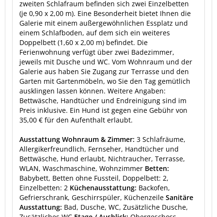
zweiten Schlafraum befinden sich zwei Einzelbetten
(je 0,90 x 2,00 m). Eine Besonderheit bietet Ihnen die
Galerie mit einem außergewöhnlichen Essplatz und
einem Schlafboden, auf dem sich ein weiteres
Doppelbett (1,60 x 2,00 m) befindet. Die
Ferienwohnung verfügt über zwei Badezimmer,
jeweils mit Dusche und WC. Vom Wohnraum und der
Galerie aus haben Sie Zugang zur Terrasse und den
Garten mit Gartenmöbeln, wo Sie den Tag gemütlich
ausklingen lassen können. Weitere Angaben:
Bettwäsche, Handtücher und Endreinigung sind im
Preis inklusive. Ein Hund ist gegen eine Gebühr von
35,00 € für den Aufenthalt erlaubt.
Ausstattung Wohnraum & Zimmer:
3 Schlafräume,
Allergikerfreundlich, Fernseher, Handtücher und
Bettwäsche, Hund erlaubt, Nichtraucher, Terrasse,
WLAN, Waschmaschine, Wohnzimmer
Betten:
Babybett, Betten ohne Fussteil, Doppelbett: 2,
Einzelbetten: 2
Küchenausstattung:
Backofen,
Gefrierschrank, Geschirrspüler, Küchenzeile
Sanitäre
Ausstattung:
Bad, Dusche, WC, Zusätzliche Dusche,
Zusätzliches WC
Etage / Ausblick:
Obergeschoss,