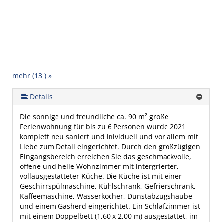
mehr (13 ) »
mehr (13 ) »
mehr (13 ) »
mehr (13 ) »
mehr (13 ) »
mehr (13 ) »
mehr (13 ) »
mehr (13 ) »
mehr (13 ) »
mehr (13 ) »
Details
Die sonnige und freundliche ca. 90 m² große
Ferienwohnung für bis zu 6 Personen wurde 2021
komplett neu saniert und inividuell und vor allem mit
Liebe zum Detail eingerichtet. Durch den großzügigen
Eingangsbereich erreichen Sie das geschmackvolle,
offene und helle Wohnzimmer mit intergrierter,
vollausgestatteter Küche. Die Küche ist mit einer
Geschirrspülmaschine, Kühlschrank, Gefrierschrank,
Kaffeemaschine, Wasserkocher, Dunstabzugshaube
und einem Gasherd eingerichtet. Ein Schlafzimmer ist
mit einem Doppelbett (1,60 x 2,00 m) ausgestattet, im