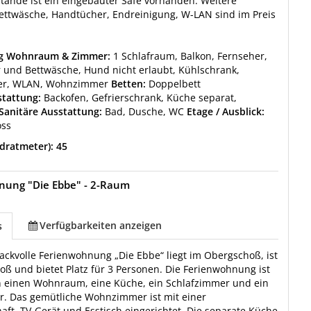
ände ist ein eingebauter Safe vorhanden. Weitere
ettwäsche, Handtücher, Endreinigung, W-LAN sind im Preis
ng Wohnraum & Zimmer:
1 Schlafraum, Balkon, Fernseher,
 und Bettwäsche, Hund nicht erlaubt, Kühlschrank,
er, WLAN, Wohnzimmer
Betten:
Doppelbett
tattung:
Backofen, Gefrierschrank, Küche separat,
Sanitäre Ausstattung:
Bad, Dusche, WC
Etage / Ausblick:
oss
dratmeter): 45
nung "Die Ebbe" - 2-Raum
Verfügbarkeiten anzeigen
s
ckvolle Ferienwohnung „Die Ebbe“ liegt im Obergschoß, ist
roß und bietet Platz für 3 Personen. Die Ferienwohnung ist
in einen Wohnraum, eine Küche, ein Schlafzimmer und ein
. Das gemütliche Wohnzimmer ist mit einer
aft, TV-Gerät und Esstisch eingerichtet. Die separate Küche