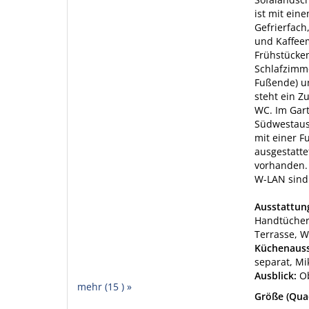
ist mit ein
Gefrierfach
und Kaffeem
Frühstücken
Schlafzimme
Fußende) un
steht ein Z
WC. Im Gart
Südwestaus
mit einer 
ausgestatte
vorhanden.
W-LAN sind 
Ausstattu
Handtücher 
Terrasse, 
Küchenauss
separat, Mi
Ausblick:
O
mehr (15 ) »
Größe (Qua