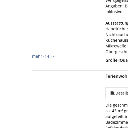
Wertgegenst
Angaben: B
inklusive.
Ausstattu
Handtücher
Nichtrauch
Küchenauss
Mikrowelle
Obergesch
mehr (14 ) »
Größe (Qua
Ferienwoh
mehr (15 ) »
mehr (15 ) »
mehr (15 ) »
mehr (15 ) »
mehr (15 ) »
mehr (15 ) »
mehr (15 ) »
mehr (15 ) »
mehr (15 ) »
mehr (15 ) »
mehr (15 ) »
Detail
Die geschma
ca. 43 m² g
aufgeteilt 
Badezimmer
Sofalandsch