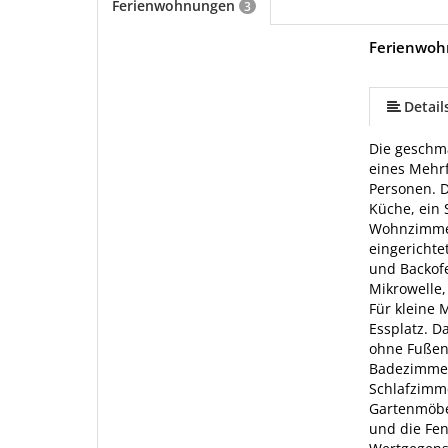
Ferienwohnungen
3
Ferienwoh
mehr (14 ) »
mehr (14 ) »
mehr (14 ) »
mehr (14 ) »
mehr (14 ) »
mehr (14 ) »
mehr (14 ) »
mehr (14 ) »
mehr (14 ) »
mehr (14 ) »
Detail
Die geschm
eines Mehrf
Personen. D
Küche, ein
Wohnzimmer 
eingerichte
und Backofe
Mikrowelle,
Für kleine 
Essplatz. D
ohne Fußend
Badezimmer
Schlafzimm
Gartenmöbe
und die Fen