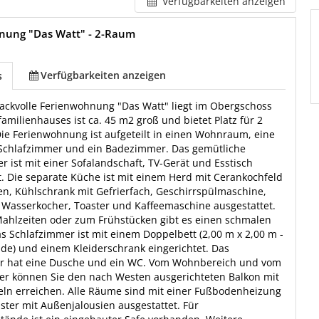
Verfügbarkeiten anzeigen
nung "Das Watt" - 2-Raum
Verfügbarkeiten anzeigen
s
ackvolle Ferienwohnung "Das Watt" liegt im Obergschoss
amilienhauses ist ca. 45 m2 groß und bietet Platz für 2
ie Ferienwohnung ist aufgeteilt in einen Wohnraum, eine
 Schlafzimmer und ein Badezimmer. Das gemütliche
ist mit einer Sofalandschaft, TV-Gerät und Esstisch
t. Die separate Küche ist mit einem Herd mit Cerankochfeld
n, Kühlschrank mit Gefrierfach, Geschirrspülmaschine,
 Wasserkocher, Toaster und Kaffeemaschine ausgestattet.
Mahlzeiten oder zum Frühstücken gibt es einen schmalen
as Schlafzimmer ist mit einem Doppelbett (2,00 m x 2,00 m -
e) und einem Kleiderschrank eingerichtet. Das
 hat eine Dusche und ein WC. Vom Wohnbereich und vom
er können Sie den nach Westen ausgerichteten Balkon mit
ln erreichen. Alle Räume sind mit einer Fußbodenheizung
ster mit Außenjalousien ausgestattet. Für