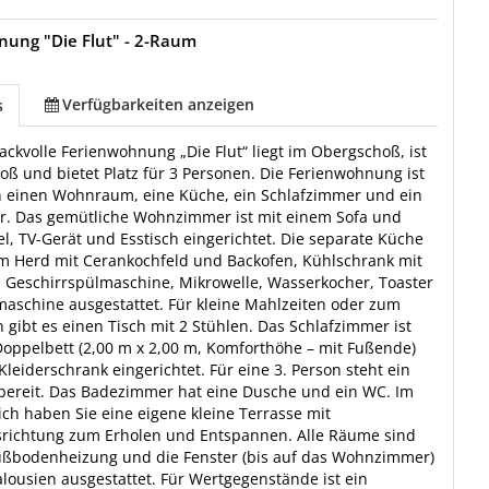
ung "Die Flut" - 2-Raum
Verfügbarkeiten anzeigen
s
ckvolle Ferienwohnung „Die Flut“ liegt im Obergschoß, ist
roß und bietet Platz für 3 Personen. Die Ferienwohnung ist
in einen Wohnraum, eine Küche, ein Schlafzimmer und ein
. Das gemütliche Wohnzimmer ist mit einem Sofa und
l, TV-Gerät und Esstisch eingerichtet. Die separate Küche
em Herd mit Cerankochfeld und Backofen, Kühlschrank mit
, Geschirrspülmaschine, Mikrowelle, Wasserkocher, Toaster
aschine ausgestattet. Für kleine Mahlzeiten oder zum
 gibt es einen Tisch mit 2 Stühlen. Das Schlafzimmer ist
oppelbett (2,00 m x 2,00 m, Komforthöhe – mit Fußende)
leiderschrank eingerichtet. Für eine 3. Person steht ein
 bereit. Das Badezimmer hat eine Dusche und ein WC. Im
ch haben Sie eine eigene kleine Terrasse mit
richtung zum Erholen und Entspannen. Alle Räume sind
Fußbodenheizung und die Fenster (bis auf das Wohnzimmer)
lousien ausgestattet. Für Wertgegenstände ist ein