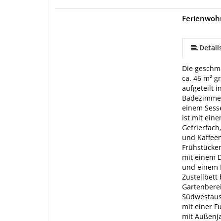
Ferienwohn
mehr (16 ) »
mehr (16 ) »
mehr (16 ) »
mehr (16 ) »
mehr (16 ) »
mehr (16 ) »
mehr (16 ) »
mehr (16 ) »
mehr (16 ) »
mehr (16 ) »
mehr (16 ) »
mehr (16 ) »
Detail
Die geschma
ca. 46 m² g
aufgeteilt 
Badezimmer
einem Sesse
ist mit ein
Gefrierfach
und Kaffeem
Frühstücken
mit einem D
und einem K
Zustellbett
Gartenberei
Südwestaus
mit einer 
mit Außenja