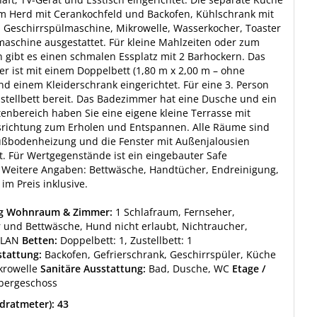
em Herd mit Cerankochfeld und Backofen, Kühlschrank mit
, Geschirrspülmaschine, Mikrowelle, Wasserkocher, Toaster
aschine ausgestattet. Für kleine Mahlzeiten oder zum
 gibt es einen schmalen Essplatz mit 2 Barhockern. Das
r ist mit einem Doppelbett (1,80 m x 2,00 m – ohne
d einem Kleiderschrank eingerichtet. Für eine 3. Person
ustellbett bereit. Das Badezimmer hat eine Dusche und ein
enbereich haben Sie eine eigene kleine Terrasse mit
richtung zum Erholen und Entspannen. Alle Räume sind
Fußbodenheizung und die Fenster mit Außenjalousien
t. Für Wertgegenstände ist ein eingebauter Safe
 Weitere Angaben: Bettwäsche, Handtücher, Endreinigung,
im Preis inklusive.
ng Wohnraum & Zimmer:
1 Schlafraum, Fernseher,
und Bettwäsche, Hund nicht erlaubt, Nichtraucher,
WLAN
Betten:
Doppelbett: 1, Zustellbett: 1
tattung:
Backofen, Gefrierschrank, Geschirrspüler, Küche
krowelle
Sanitäre Ausstattung:
Bad, Dusche, WC
Etage /
bergeschoss
dratmeter): 43