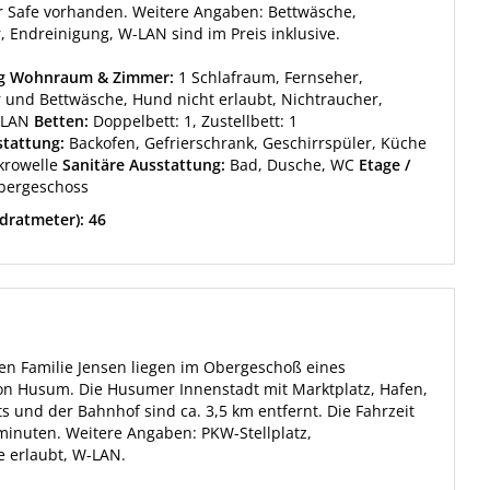
r Safe vorhanden. Weitere Angaben: Bettwäsche,
 Endreinigung, W-LAN sind im Preis inklusive.
ng Wohnraum & Zimmer:
1 Schlafraum, Fernseher,
und Bettwäsche, Hund nicht erlaubt, Nichtraucher,
WLAN
Betten:
Doppelbett: 1, Zustellbett: 1
tattung:
Backofen, Gefrierschrank, Geschirrspüler, Küche
krowelle
Sanitäre Ausstattung:
Bad, Dusche, WC
Etage /
bergeschoss
dratmeter): 46
en Familie Jensen liegen im Obergeschoß eines
on Husum. Die Husumer Innenstadt mit Marktplatz, Hafen,
s und der Bahnhof sind ca. 3,5 km entfernt. Die Fahrzeit
inuten. Weitere Angaben: PKW-Stellplatz,
e erlaubt, W-LAN.