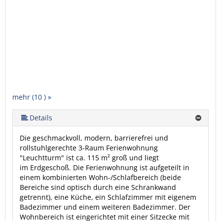
mehr (10 ) »
mehr (10 ) »
mehr (10 ) »
mehr (10 ) »
mehr (10 ) »
mehr (10 ) »
mehr (10 ) »
Details
Die geschmackvoll, modern, barrierefrei und
rollstuhlgerechte 3-Raum Ferienwohnung
"Leuchtturm" ist ca. 115 m² groß und liegt
im Erdgeschoß. Die Ferienwohnung ist aufgeteilt in
einem kombinierten Wohn-/Schlafbereich (beide
Bereiche sind optisch durch eine Schrankwand
getrennt), eine Küche, ein Schlafzimmer mit eigenem
Badezimmer und einem weiteren Badezimmer. Der
Wohnbereich ist eingerichtet mit einer Sitzecke mit