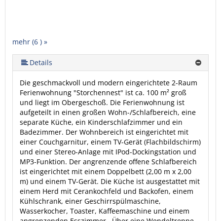
mehr (6 ) »
mehr (6 ) »
mehr (6 ) »
Details
Die geschmackvoll und modern eingerichtete 2-Raum
Ferienwohnung "Storchennest" ist ca. 100 m² groß
und liegt im Obergeschoß. Die Ferienwohnung ist
aufgeteilt in einen großen Wohn-/Schlafbereich, eine
separate Küche, ein Kinderschlafzimmer und ein
Badezimmer. Der Wohnbereich ist eingerichtet mit
einer Couchgarnitur, einem TV-Gerät (Flachbildschirm)
und einer Stereo-Anlage mit IPod-Dockingstation und
MP3-Funktion. Der angrenzende offene Schlafbereich
ist eingerichtet mit einem Doppelbett (2,00 m x 2,00
m) und einem TV-Gerät. Die Küche ist ausgestattet mit
einem Herd mit Cerankochfeld und Backofen, einem
Kühlschrank, einer Geschirrspülmaschine,
Wasserkocher, Toaster, Kaffeemaschine und einem
angrenzenden Esszimmer. Über eine Wendeltreppe