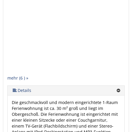
mehr (6 ) »
mehr (6 ) »
mehr (6 ) »
Details
Die geschmackvoll und modern eingerichtete 1-Raum
Ferienwohnung ist ca. 30 m² groß und liegt im
Obergeschoß. Die Ferienwohnung ist eingerichtet mit
einer kleinen Sitzecke oder einer Couchgarnitur,
einem TV-Gerät (Flachbildschirm) und einer Stereo-
Anlage mit IPod-Dockingstation und MP3-Funktion,